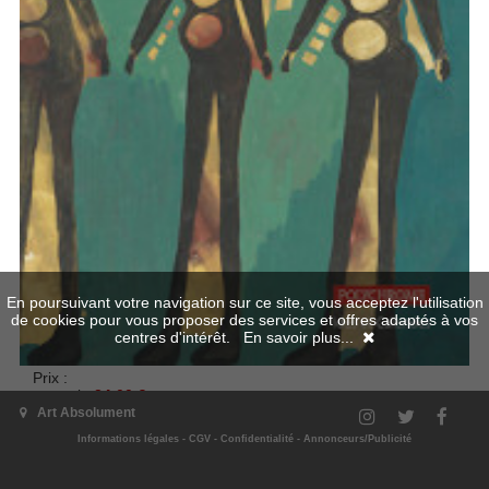
En poursuivant votre navigation sur ce site, vous acceptez l'utilisation
de cookies pour vous proposer des services et offres adaptés à vos
centres d'intérêt.
En savoir plus...
Prix :
normal
24.00 €
Art Absolument
« Vous qui entrez ici, laissez toute espérance. » C’est l’inscription
Informations légales
-
CGV
-
Confidentialité
-
Annonceurs/Publicité
qu’on trouve au devant de l’hôpital San Giacomo alla Tomba, à
Vérone, en 1959 – année où le psychiatre Vittorino Andreoli y
découvre pourtant l’œuvre de Carlo Zinelli, qu’il révèlera par la