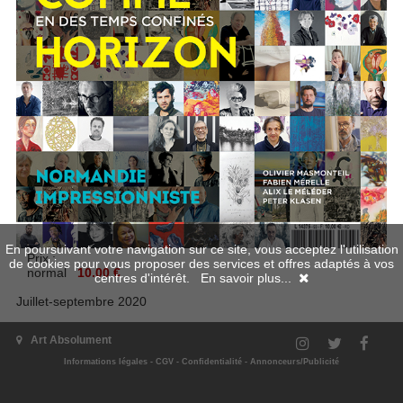
En poursuivant votre navigation sur ce site, vous acceptez l'utilisation
Prix :
de cookies pour vous proposer des services et offres adaptés à vos
normal
10.00 €
centres d'intérêt.
En savoir plus...
Juillet-septembre 2020
L'Art comme horizon
Art Absolument
132p
Informations légales
-
CGV
-
Confidentialité
-
Annonceurs/Publicité
Aperçu en numérique
Disponible en numérique