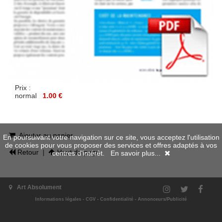
Prix :
normal
1.00 €
Ajouter au panier
En poursuivant votre navigation sur ce site, vous acceptez l'utilisation
de cookies pour vous proposer des services et offres adaptés à vos
Retour
|
Haut de page
centres d'intérêt.
En savoir plus...
Art Absolument
Informations légales
-
CGV
-
Confidentialité
-
Annonceurs/Publicité