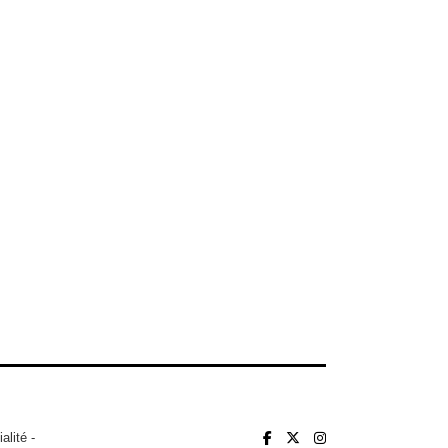
alité
-