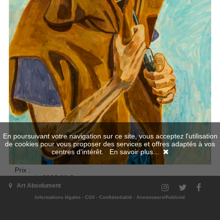
En poursuivant votre navigation sur ce site, vous acceptez l'utilisation
de cookies pour vous proposer des services et offres adaptés à vos
centres d'intérêt.
En savoir plus...
Prix :
normal
2100.00 €
Art Absolument
TOM SAM
Informations légales
-
CGV
-
Confidentialité
-
Annonceurs/Publicité
DÉCEPTION
2022, 100 x 70 cm, encre et acrylique sur papier