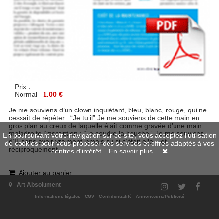
Prix :
Normal
1.00 €
Je me souviens d’un clown inquiétant, bleu, blanc, rouge, qui ne
cessait de répéter : “Je tu il”.Je me souviens de cette main en
gros plan au creux de laquelle était comme gravée d’une main
maladroite l’inscription : “Te coudre la bouche”. Je me souviens
En poursuivant votre navigation sur ce site, vous acceptez l'utilisation
d’IL sans avoir vraiment jamais su si c’était elle – et
de cookies pour vous proposer des services et offres adaptés à vos
réciproquement.
centres d'intérêt.
En savoir plus...
Ajouter au panier
Art Absolument
Retour
|
Haut de page
Informations légales
-
CGV
-
Confidentialité
-
Annonceurs/Publicité