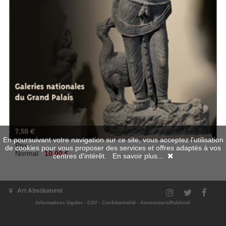
En poursuivant votre navigation sur ce site, vous acceptez l'utilisation
Prix :
de cookies pour vous proposer des services et offres adaptés à vos
Normal
10.00 €
centres d'intérêt.
En savoir plus...
Aperçu en numérique
Art Absolument
Informations légales
-
CGV
-
Confidentialité
-
Annonceurs/Publicité
Ajouter au panier