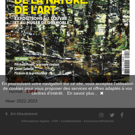
En poursuivant votre navigation sur ce site, vous acceptez l'utilisation
Prix :
de cookies pour vous proposer des services et offres adaptés à vos
normal
3.90 €
centres d'intérêt.
En savoir plus...
Hiver 2022-2023
DES CHOSES.
Art Absolument
DE LA NATURE.
DE L'ART.
Informations légales
-
CGV
-
Confidentialité
-
Annonceurs/Publicité
VOUS TROUVEREZ VOTRE NUMÉRO NUMÉRIQUE DANS
VOTRE ESPACE CLIENT
.