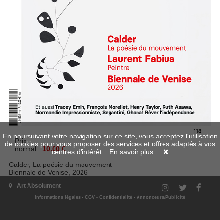
En poursuivant votre navigation sur ce site, vous acceptez l'utilisation
Prix :
de cookies pour vous proposer des services et offres adaptés à vos
normal
10.00 €
centres d'intérêt.
En savoir plus...
Calder, La poésie du mouvement
Biennale de Venise, 2026
Laurent Fabius, Peintre
Art Absolument
Tracey Emin, François Morellet, Henry Taylor, Ruth Asawa,
Normandie Impressionniste, Segantini, Ghana ! Rêver
Informations légales
-
CGV
-
Confidentialité
-
Annonceurs/Publicité
l’indépendance
Sortie le 3 juillet 2026