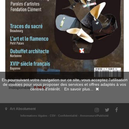
En poursuivant votre navigation sur ce site, vous acceptez l'utilisation
Prix :
de cookies pour vous proposer des services et offres adaptés à vos
Indisponible
0.00 €
centres d'intérêt.
En savoir plus...
Disponible en numérique
Art Absolument
Informations légales
-
CGV
-
Confidentialité
-
Annonceurs/Publicité
Indisponible