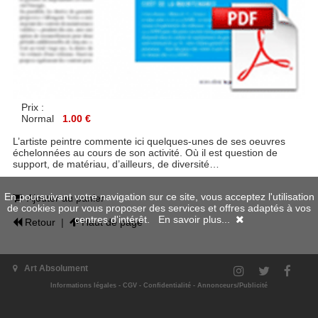
Prix :
Normal
1.00 €
L’artiste peintre commente ici quelques-unes de ses oeuvres
échelonnées au cours de son activité. Où il est question de
support, de matériau, d’ailleurs, de diversité…
En poursuivant votre navigation sur ce site, vous acceptez l'utilisation
Ajouter au panier
de cookies pour vous proposer des services et offres adaptés à vos
centres d'intérêt.
En savoir plus...
Retour
|
Haut de page
Art Absolument
Informations légales
-
CGV
-
Confidentialité
-
Annonceurs/Publicité