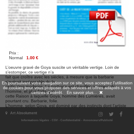
Prix :
Normal
1.00 €
L’oeuvre gravé de Goya suscite un véritable vertige. Loin de
s’estomper, ce vertige n’a
fait que croître avec les siècles, à mesure que la barbarie
s’avérait inséparable de la
En poursuivant votre navigation sur ce site, vous acceptez l'utilisation
civilisation moderne. La barbarie est chevillée au coeur de
de cookies pour vous proposer des services et offres adaptés à vos
l’homme, et plus forte que
centres d'intérêt.
En savoir plus...
cette Raison à laquelle Goya, homme des Lumières, avait
pourtant cru. Barbarie, folie.
L’homme, selon Goya, est dominé par des instincts dont l’artiste
enregistre les aspects
Art Absolument
grotesques et les effets destructeurs, dont il sonde les racines
occultes.
Informations légales
-
CGV
-
Confidentialité
-
Annonceurs/Publicité