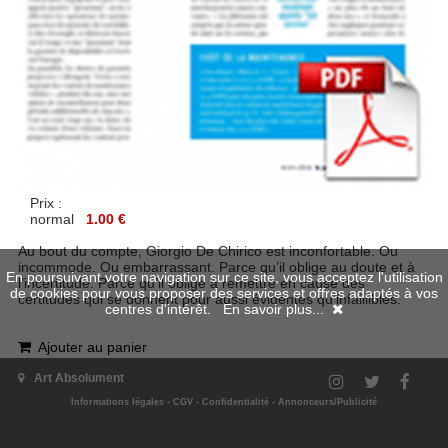
Prix :
normal
1.00 €
Au bout du compte, Giorgio De Chirico est inconfortable. Ou
incommode. Ou embarrassant. Parce qu’il oblige au doute et à
En poursuivant votre navigation sur ce site, vous acceptez l'utilisation
l’incertitude. Parce qu’il oblige à remettre en cause des
de cookies pour vous proposer des services et offres adaptés à vos
certitudes qui se donnent pour aussi évidentes qu’infaillibles.
centres d'intérêt.
En savoir plus...
Ajouter au panier
Art Absolument
Retour
|
Haut de page
Informations légales
-
CGV
-
Confidentialité
-
Annonceurs/Publicité