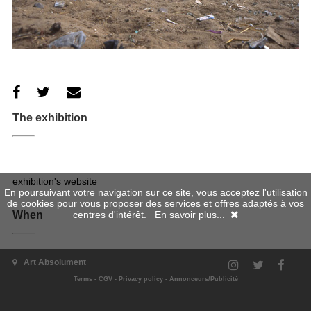
The exhibition
exhibition's website
En poursuivant votre navigation sur ce site, vous acceptez l'utilisation
de cookies pour vous proposer des services et offres adaptés à vos
centres d'intérêt.
En savoir plus...
When
Art Absolument
08/12/2012 - 28/04/2013
Terms
-
CGV
-
Privacy policy
-
Annonceurs/Publicité
Where