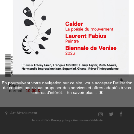
En poursuivant votre navigation sur ce site, vous acceptez l'utilisation
Price :
de cookies pour vous proposer des services et offres adaptés à vos
normal
10.00 €
centres d'intérêt.
En savoir plus...
Available in digital
Art Absolument
Terms
-
CGV
-
Privacy policy
-
Annonceurs/Publicité
Add to cart
Summary