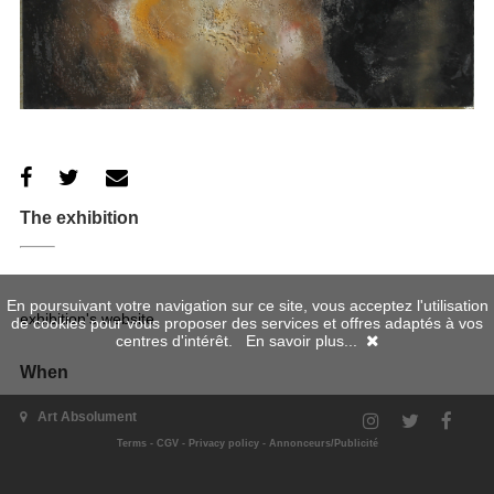
The exhibition
En poursuivant votre navigation sur ce site, vous acceptez l'utilisation
exhibition's website
de cookies pour vous proposer des services et offres adaptés à vos
centres d'intérêt.
En savoir plus...
When
Art Absolument
Terms
-
CGV
-
Privacy policy
-
Annonceurs/Publicité
17/01/2013 - 02/02/2013
Where