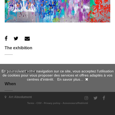
The exhibition
En poursuivant votre navigation sur ce site, vous acceptez l'utilisation
exhibition's website
de cookies pour vous proposer des services et offres adaptés à vos
centres d'intérêt.
En savoir plus...
When
Art Absolument
06/09/2014 - 25/10/2014
Terms
-
CGV
-
Privacy policy
-
Annonceurs/Publicité
Where