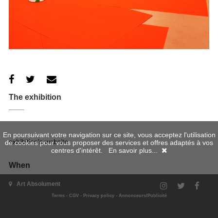
The exhibition
En poursuivant votre navigation sur ce site, vous acceptez l'utilisation
exhibition's website
de cookies pour vous proposer des services et offres adaptés à vos
centres d'intérêt.
En savoir plus...
When
Art Absolument
Terms
-
CGV
-
Privacy policy
-
Annonceurs/Publicité
20/03/2015 - 16/05/2015
Where