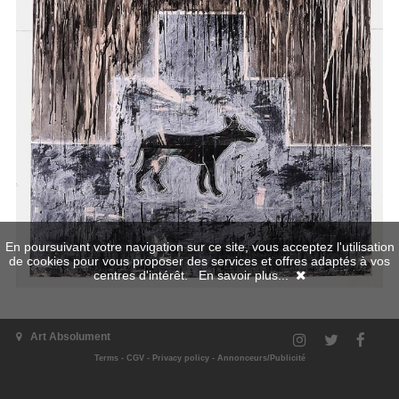
En poursuivant votre navigation sur ce site, vous acceptez l'utilisation
de cookies pour vous proposer des services et offres adaptés à vos
centres d'intérêt.
En savoir plus...
Art Absolument
Terms
-
CGV
-
Privacy policy
-
Annonceurs/Publicité
The exhibition