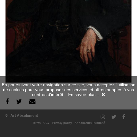
En poursuivant votre navigation sur ce site, vous acceptez l'utilisation
de cookies pour vous proposer des services et offres adaptés à vos
centres d'intérêt.
En savoir plus...
The exhibition
Art Absolument
Terms
-
CGV
-
Privacy policy
-
Annonceurs/Publicité