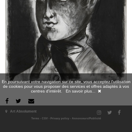
En poursuivant votre navigation sur ce site, vous acceptez l'utilisation
de cookies pour vous proposer des services et offres adaptés à vos
centres d'intérêt.
En savoir plus...
The exhibition
Art Absolument
Terms
-
CGV
-
Privacy policy
-
Annonceurs/Publicité