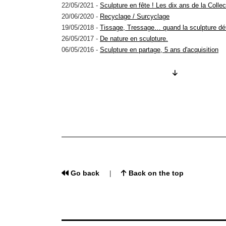
22/05/2021 -
Sculpture en fête ! Les dix ans de la Collect
20/06/2020 -
Recyclage / Surcyclage
19/05/2018 -
Tissage, Tressage… quand la sculpture déf
26/05/2017 -
De nature en sculpture.
06/05/2016 -
Sculpture en partage, 5 ans d'acquisition
14/05/2015 -
Archi-Sculpture. Hommage à Tristan Fourti
28/04/2013 -
Sculptrices
06/04/2012 -
Mouvement et Lumière
Go back
Back on the top
|