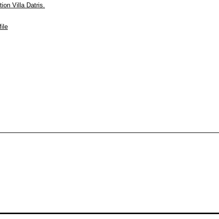
ion Villa Datris.
ile
ne