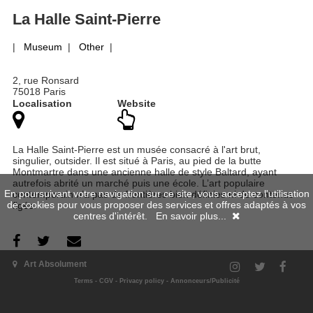
La Halle Saint-Pierre
|
Museum
|
Other
|
2, rue Ronsard
75018 Paris
Localisation
Website
La Halle Saint-Pierre est un musée consacré à l'art brut,
singulier, outsider. Il est situé à Paris, au pied de la butte
Montmartre dans une ancienne halle de style Baltard, ayant
autrefois abrité un marché puis une école. L’art populaire
En poursuivant votre navigation sur ce site, vous acceptez l'utilisation
contemporain n’a pas de frontières bien définies ni de contenus
de cookies pour vous proposer des services et offres adaptés à vos
figés.
centres d'intérêt.
En savoir plus...
Art Absolument
Past exhibitions
Terms
-
CGV
-
Privacy policy
-
Annonceurs/Publicité