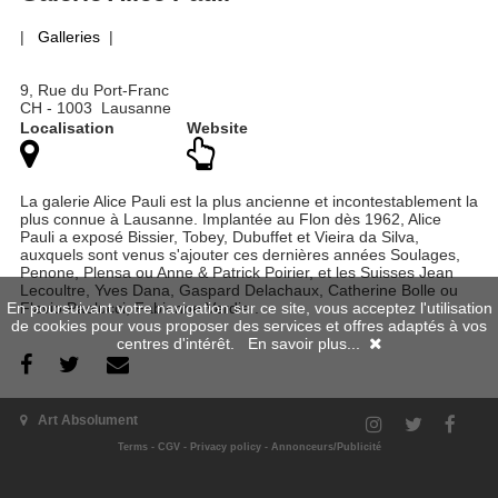
|
Galleries
|
9, Rue du Port-Franc
CH - 1003 Lausanne
Localisation
Website
La galerie Alice Pauli est la plus ancienne et incontestablement la
plus connue à Lausanne. Implantée au Flon dès 1962, Alice
Pauli a exposé Bissier, Tobey, Dubuffet et Vieira da Silva,
auxquels sont venus s'ajouter ces dernières années Soulages,
Penone, Plensa ou Anne & Patrick Poirier, et les Suisses Jean
Lecoultre, Yves Dana, Gaspard Delachaux, Catherine Bolle ou
Flavio Paolucci, Fabienne Verdier.
En poursuivant votre navigation sur ce site, vous acceptez l'utilisation
de cookies pour vous proposer des services et offres adaptés à vos
centres d'intérêt.
En savoir plus...
Art Absolument
Past exhibitions
Terms
-
CGV
-
Privacy policy
-
Annonceurs/Publicité