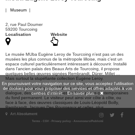
|
Museum
|
2, rue Paul Doumer
59200 Tourcoing
Localisation
Website
Le musée MUba Eugène Leroy de Tourcoing n’est pas un des
musées les plus connus de la métropole lilloise, mais c’est un
espace culturel particulièrement intéressant à découvrir. Installé
dans l’ancien palais des Beaux Arts de Tourcoing, il propose
quelques belles œuvres signées Rembrandt, Dürer, Millet …
Mais surtout la stupéfiante collection Eugène Leroy.
En poursuivant votre navigation sur ce site, vous acceptez l'utilisation
La démarche artistique du MUba est de mettre en résonance, en
de cookies pour vous proposer des services et offres adaptés à vos
dialogue, des œuvres classiques et des œuvres contemporaines
centres d'intérêt.
En savoir plus...
du fond permanent. Le visiteur peut ainsi voir côte à côte, ou
face à face, des œuvres classiques de Louis-Léopold Boilly,
Rembrandt, Jacques Des Rousseaux et celles, plus
contemporaines, d’Angela Graeurholz, Rémi Guerrin ou encore
Art Absolument
Philippe Cazal. Une autre façon de présenter au public les liens
souvent étonnants qui se tissent entre les artistes, au fil des
Terms
-
CGV
-
Privacy policy
-
Annonceurs/Publicité
siècles, et qui brisent le réflexe chronologique souvent adopté
dans les autres musées.