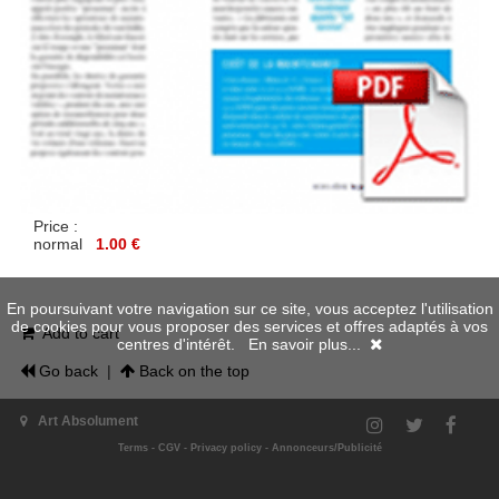
Price :
normal
1.00 €
En poursuivant votre navigation sur ce site, vous acceptez l'utilisation
de cookies pour vous proposer des services et offres adaptés à vos
Add to cart
centres d'intérêt.
En savoir plus...
Go back
|
Back on the top
Art Absolument
Terms
-
CGV
-
Privacy policy
-
Annonceurs/Publicité