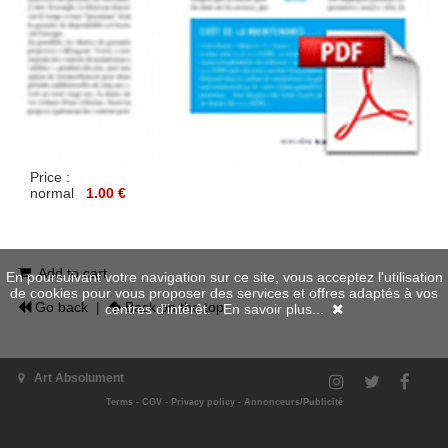
Price :
normal
1.00 €
Add to cart
En poursuivant votre navigation sur ce site, vous acceptez l'utilisation
de cookies pour vous proposer des services et offres adaptés à vos
Go back
|
Back on the top
centres d'intérêt.
En savoir plus...
Art Absolument
Terms
-
CGV
-
Privacy policy
-
Annonceurs/Publicité