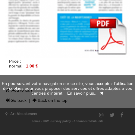
Price :
normal
1.00 €
En poursuivant votre navigation sur ce site, vous acceptez l'utilisation
de cookies pour vous proposer des services et offres adaptés à vos
Add to cart
centres d'intérêt.
En savoir plus...
Go back
|
Back on the top
Art Absolument
Terms
-
CGV
-
Privacy policy
-
Annonceurs/Publicité