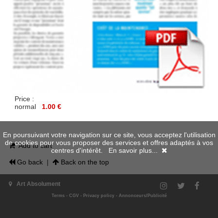
Price :
normal
1.00 €
En poursuivant votre navigation sur ce site, vous acceptez l'utilisation
de cookies pour vous proposer des services et offres adaptés à vos
Add to cart
centres d'intérêt.
En savoir plus...
Go back
|
Back on the top
Art Absolument
Terms
-
CGV
-
Privacy policy
-
Annonceurs/Publicité