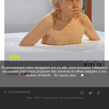
En poursuivant votre navigation sur ce site, vous acceptez l'utilisation
Price :
de cookies pour vous proposer des services et offres adaptés à vos
normal
3.90 €
centres d'intérêt.
En savoir plus...
Art Absolument
Add to cart
Terms
-
CGV
-
Privacy policy
-
Annonceurs/Publicité
Go back
|
Back on the top