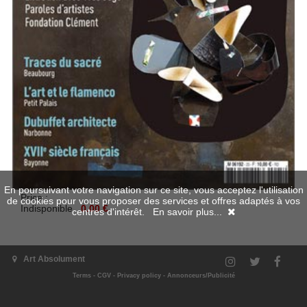
En poursuivant votre navigation sur ce site, vous acceptez l'utilisation
Price :
de cookies pour vous proposer des services et offres adaptés à vos
Indisponible
0.00 €
centres d'intérêt.
En savoir plus...
Available in digital
Art Absolument
Terms
-
CGV
-
Privacy policy
-
Annonceurs/Publicité
unavailable