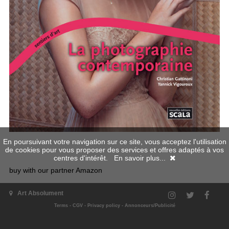
En poursuivant votre navigation sur ce site, vous acceptez l'utilisation
de cookies pour vous proposer des services et offres adaptés à vos
centres d'intérêt.
En savoir plus...
buy with our partner Amazon
Go back
|
Back on the top
Art Absolument
Terms
-
CGV
-
Privacy policy
-
Annonceurs/Publicité