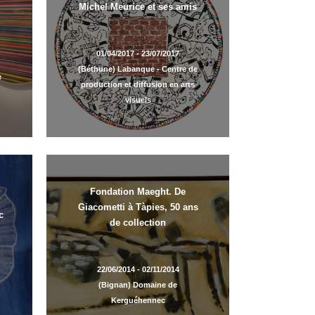
Michel Meurice et ses amis
01/04/2017 - 23/07/2017
(Béthune) Labanque - Centre de
e
production et diffusion en arts
visuels
Fondation Maeght. De
Giacometti à Tàpies, 50 ans
c
de collection
22/06/2014 - 02/11/2014
(Bignan) Domaine de
Kerguéhennec