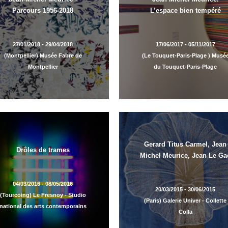
Parcours 1956-2018
L’espace bien tempéré
27/01/2018 - 29/04/2018
17/06/2017 - 05/11/2017
(Montpellier) Musée Fabre de
(Le Touquet-Paris-Plage ) Musé
Montpellier
du Touquet-Paris-Plage
Gerard Titus Carmel, Jean
Drôles de trames
Michel Meurice, Jean Le Ga
04/03/2016 - 08/05/2016
20/03/2015 - 30/06/2015
(Tourcoing) Le Fresnoy - Studio
(Paris) Galerie Univer - Collette
national des arts contemporains
Colla