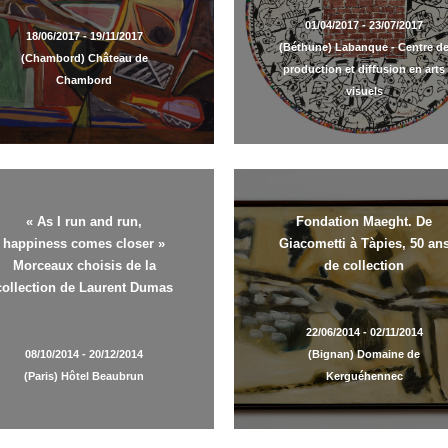
01/04/2017 - 23/07/2017
18/06/2017 - 19/11/2017
(Béthune) Labanque - Centre d
(Chambord) Château de
production et diffusion en arts
Chambord
visuels
« As I run and run,
Fondation Maeght. De
happiness comes closer »
Giacometti à Tàpies, 50 an
Morceaux choisis de la
de collection
collection de Laurent Dumas
22/06/2014 - 02/11/2014
08/10/2014 - 20/12/2014
(Bignan) Domaine de
(Paris) Hôtel Beaubrun
Kerguéhennec