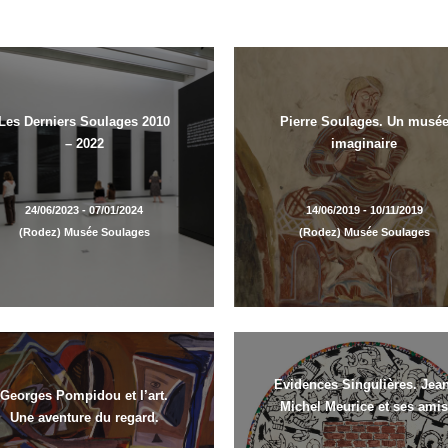
Les Derniers Soulages 2010
Pierre Soulages. Un musé
– 2022
imaginaire
24/06/2023 - 07/01/2024
14/06/2019 - 10/11/2019
(Rodez) Musée Soulages
(Rodez) Musée Soulages
Evidences Singulières. Jean
Georges Pompidou et l’art.
Michel Meurice et ses amis
Une aventure du regard.