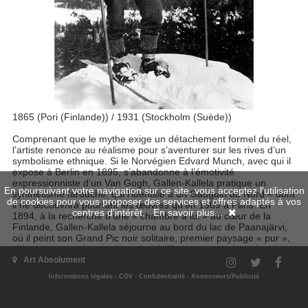
1865 (Pori (Finlande)) / 1931 (Stockholm (Suède))
Comprenant que le mythe exige un détachement formel du réel,
l’artiste renonce au réalisme pour s’aventurer sur les rives d’un
symbolisme ethnique. Si le Norvégien Edvard Munch, avec qui il
expose à Berlin en 1895, s’abandonne à l’émotivité
expressionniste d’un Van Gogh, Gallen-Kallela pratique un
En poursuivant votre navigation sur ce site, vous acceptez l'utilisation
synthétisme farouche, qui l’identifie à un Gauguin du Nord – dont
de cookies pour vous proposer des services et offres adaptés à vos
il ne découvrira pourtant les œuvres qu’en 1909 à Paris. En
centres d'intérêt.
En savoir plus...
1894, à la recherche d’une « chambre à lui » au cœur de la
Finlande, Gallen-Kallela séjourne au bord du lac de Paanajärvi,
où il peint son Grand Pic noir solitaire, premier paysage « pur »,
vide de toute présence humaine, brillamment acquis en janvier
2020 par le musée d’Orsay. Après avoir contracté le paludisme
Art Absolument
en Espagne en 1904, le peintre va se reposer au bord du lac
Informations légales
-
CGV
-
Confidentialité
-
Annonceurs/Publicité
Keitele pour se consacrer entièrement à la peinture de paysage.