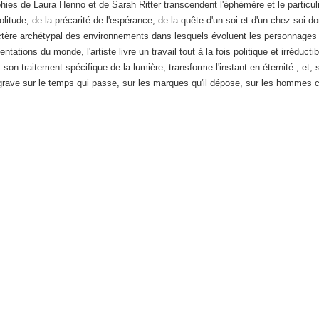
phies de Laura Henno et de Sarah Ritter transcendent l'éphémère et le particuli
olitude, de la précarité de l'espérance, de la quête d'un soi et d'un chez soi do
ctère archétypal des environnements dans lesquels évoluent les personnages q
tions du monde, l'artiste livre un travail tout à la fois politique et irréductib
t son traitement spécifique de la lumière, transforme l'instant en éternité ; et
d grave sur le temps qui passe, sur les marques qu'il dépose, sur les homme