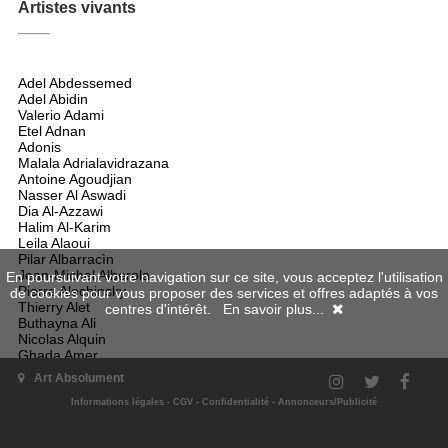
Artistes vivants
Adel Abdessemed
Adel Abidin
Valerio Adami
Etel Adnan
Adonis
Malala Adrialavidrazana
Antoine Agoudjian
Nasser Al Aswadi
Dia Al-Azzawi
Halim Al-Karim
Leila Alaoui
Pilar Albarracìn
Jean-Michel Alberola
En poursuivant votre navigation sur ce site, vous acceptez l'utilisation
Pierre Alechinsky
de cookies pour vous proposer des services et offres adaptés à vos
Thierry Alet
centres d'intérêt.
En savoir plus...
Buthayna Ali
Nicolas Alquin
Ghada Amer
El Anatsui
Art Absolument
Joël Andrianomearisoa
Claudia Andujar
Informations légales
-
CGV
-
Confidentialité
-
Annonceurs/Publicité
Victor Anicet
Ano