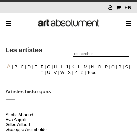
EN
Les artistes
A
|
B
|
C
|
D
|
E
|
F
|
G
|
H
|
I
|
J
|
K
|
L
|
M
|
N
|
O
|
P
|
Q
|
R
|
S
|
T
|
U
|
V
|
W
|
X
|
Y
|
Z
|
Tous
Artistes historiques
Shafic Abboud
Eva Aeppli
Gilles Aillaud
Giuseppe Arcimboldo