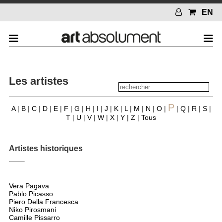
EN
Les artistes
P
A
|
B
|
C
|
D
|
E
|
F
|
G
|
H
|
I
|
J
|
K
|
L
|
M
|
N
|
O
|
|
Q
|
R
|
S
|
T
|
U
|
V
|
W
|
X
|
Y
|
Z
|
Tous
Artistes historiques
Vera Pagava
Pablo Picasso
Piero Della Francesca
Niko Pirosmani
Camille Pissarro