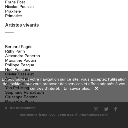
Frans Post
Nicolas Poussin
Praxitèle
Primatice
Artistes vivants
Bernard Pagès
Rithy Panh
Alexandra Paperno
Marianne Paquin
Philippe Pasqua
Noël Pasquier
Olivier Passieux
Anne Paulus
En poursuivant votre navigation sur ce site, vous acceptez l'utilisation
Bruno Pédurand
de cookies pour vous proposer des services et offres adaptés à vos
Yan Pei-Ming
centres d'intérêt.
En savoir plus...
Stéphane Pencréac’h
Giuseppe Penone
Raphaëlle Peria
Bruno Perramant
Art Absolument
Chantal Petit
Efstathiadis Petros
Informations légales
-
CGV
-
Confidentialité
-
Annonceurs/Publicité
Françoise Pétrovitch
Raymond Pettibon