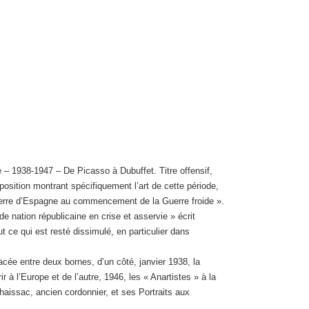
 – 1938-1947 – De Picasso à Dubuffet. Titre offensif,
xposition montrant spécifiquement l’art de cette période,
guerre d’Espagne au commencement de la Guerre froide ».
 nation républicaine en crise et asservie » écrit
 ce qui est resté dissimulé, en particulier dans
acée entre deux bornes, d’un côté, janvier 1938, la
r à l’Europe et de l’autre, 1946, les « Anartistes » à la
aissac, ancien cordonnier, et ses Portraits aux