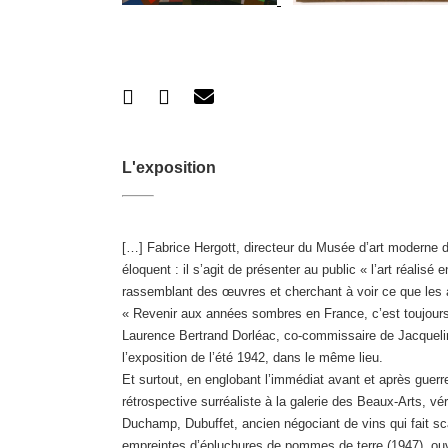
L'exposition
[…] Fabrice Hergott, directeur du Musée d’art moderne d
éloquent : il s’agit de présenter au public « l’art réalis
rassemblant des œuvres et cherchant à voir ce que les 
« Revenir aux années sombres en France, c’est toujours m
Laurence Bertrand Dorléac, co-commissaire de Jacqueline 
l’exposition de l’été 1942, dans le même lieu.
Et surtout, en englobant l’immédiat avant et après guerre
rétrospective surréaliste à la galerie des Beaux-Arts, véri
Duchamp, Dubuffet, ancien négociant de vins qui fait s
empreintes d’épluchures de pommes de terre (1947), ouver