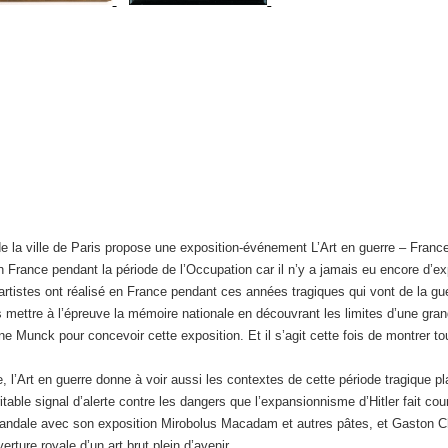
e la ville de Paris propose une exposition-événement L’Art en guerre – France
é en France pendant la période de l’Occupation car il n’y a jamais eu encore d’e
artistes ont réalisé en France pendant ces années tragiques qui vont de la 
ettre à l’épreuve la mémoire nationale en découvrant les limites d’une grande
Munck pour concevoir cette exposition. Et il s’agit cette fois de montrer tout
, l’Art en guerre donne à voir aussi les contextes de cette période tragique pl
table signal d’alerte contre les dangers que l’expansionnisme d’Hitler fait couri
candale avec son exposition Mirobolus Macadam et autres pâtes, et Gaston Ch
ture royale d’un art brut plein d’avenir.