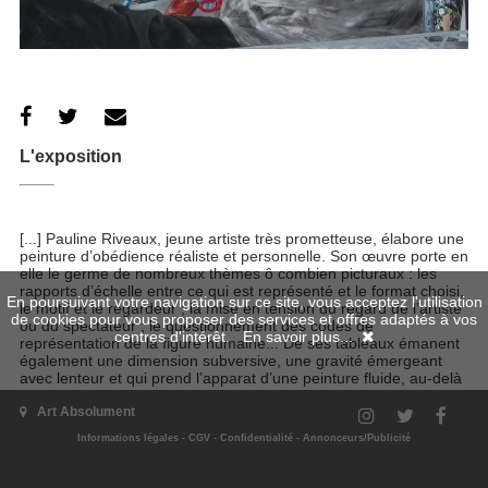
L'exposition
[...] Pauline Riveaux, jeune artiste très prometteuse, élabore une
peinture d’obédience réaliste et personnelle. Son œuvre porte en
elle le germe de nombreux thèmes ô combien picturaux : les
rapports d’échelle entre ce qui est représenté et le format choisi,
En poursuivant votre navigation sur ce site, vous acceptez l'utilisation
le motif et le regardeur ; la mise en tension du regard de l’artiste
de cookies pour vous proposer des services et offres adaptés à vos
ou du spectateur ; le questionnement des codes de
centres d'intérêt.
En savoir plus...
représentation de la figure humaine... De ses tableaux émanent
également une dimension subversive, une gravité émergeant
avec lenteur et qui prend l’apparat d’une peinture fluide, au-delà
de tous poncifs [...]
Art Absolument
Extrait de l'article de Irwina Marchal, publié dans le N°51 de la
Informations légales
-
CGV
-
Confidentialité
-
Annonceurs/Publicité
revue Art Absolument, parution le 8 janvier 2013.
Quand