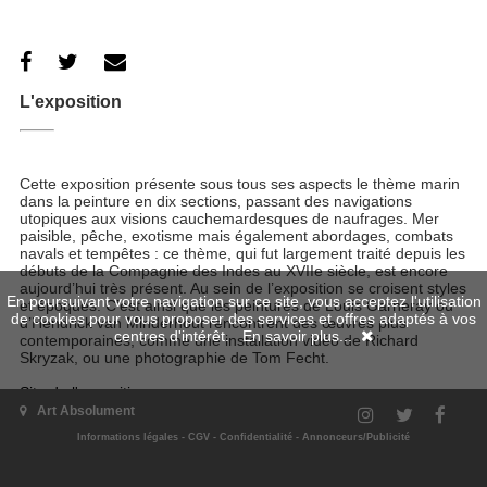
L'exposition
Cette exposition présente sous tous ses aspects le thème marin
dans la peinture en dix sections, passant des navigations
utopiques aux visions cauchemardesques de naufrages. Mer
paisible, pêche, exotisme mais également abordages, combats
navals et tempêtes : ce thème, qui fut largement traité depuis les
débuts de la Compagnie des Indes au XVIIe siècle, est encore
aujourd’hui très présent. Au sein de l’exposition se croisent styles
En poursuivant votre navigation sur ce site, vous acceptez l'utilisation
et époques. C’est ainsi que les peintures de Louis Garneray ou
de cookies pour vous proposer des services et offres adaptés à vos
d’Hendrick van Minderhout rencontrent des œuvres plus
centres d'intérêt.
En savoir plus...
contemporaines, comme une installation vidéo de Richard
Skryzak, ou une photographie de Tom Fecht.
Site de l'exposition
Art Absolument
Informations légales
-
CGV
-
Confidentialité
-
Annonceurs/Publicité
Quand