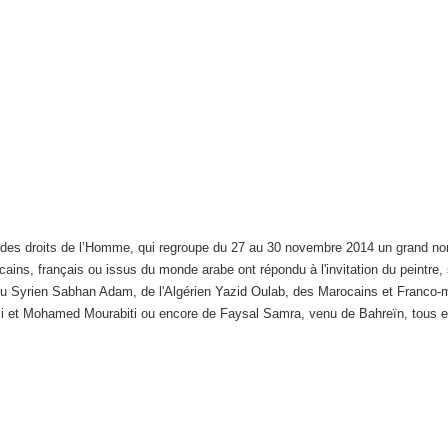
l des droits de l’Homme, qui regroupe du 27 au 30 novembre 2014 un grand nom
cains, français ou issus du monde arabe ont répondu à l'invitation du peintre
 du Syrien Sabhan Adam, de l'Algérien Yazid Oulab, des Marocains et Fran
i et Mohamed Mourabiti ou encore de Faysal Samra, venu de Bahreïn, tous e