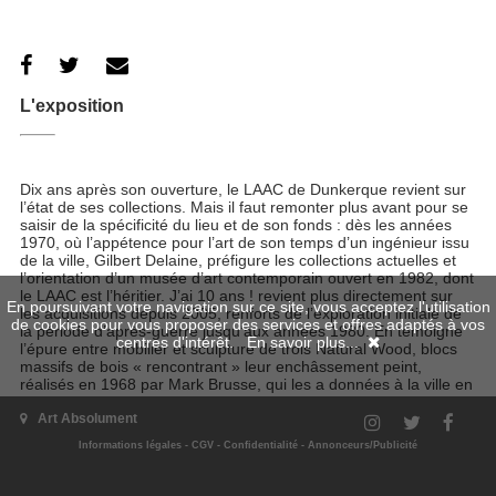
L'exposition
Dix ans après son ouverture, le LAAC de Dunkerque revient sur
l’état de ses collections. Mais il faut remonter plus avant pour se
saisir de la spécificité du lieu et de son fonds : dès les années
1970, où l’appétence pour l’art de son temps d’un ingénieur issu
de la ville, Gilbert Delaine, préfigure les collections actuelles et
l’orientation d’un musée d’art contemporain ouvert en 1982, dont
le LAAC est l’héritier. J’ai 10 ans ! revient plus directement sur
En poursuivant votre navigation sur ce site, vous acceptez l'utilisation
les acquisitions depuis 2005, renforts de l’exploration initiale de
de cookies pour vous proposer des services et offres adaptés à vos
la période d’après-guerre jusqu’aux années 1980. En témoigne
centres d'intérêt.
En savoir plus...
l’épure entre mobilier et sculpture de trois Natural Wood, blocs
massifs de bois « rencontrant » leur enchâssement peint,
réalisés en 1968 par Mark Brusse, qui les a données à la ville en
2006. [...]
Art Absolument
Extrait de l'article de Tom Laurent paru dans le
numéro 69
Informations légales
-
CGV
-
Confidentialité
-
Annonceurs/Publicité
Site de l'exposition