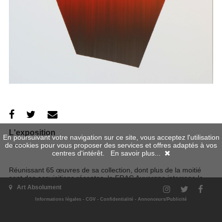
L'exposition
En poursuivant votre navigation sur ce site, vous acceptez l'utilisation
de cookies pour vous proposer des services et offres adaptés à vos
centres d'intérêt.
En savoir plus...
Réunissant 65 œuvres de sa collection, dont plus de la moitié
sont des acquisitions récentes, le FRAC Auvergne interroge la
délicate notion du beau. Inspirée d'une conférence de Franz
Art Absolument
Schrader, artiste et géographe, qui débat sur la légitimité de la
Informations légales
-
CGV
-
Confidentialité
-
Annonceurs/Publicité
beauté des montagnes, l'exposition propose une réflexion
analogue sur notre rapport affectif à certaines œuvres.