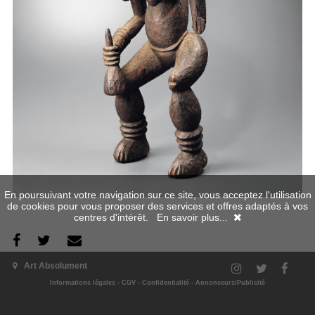
En poursuivant votre navigation sur ce site, vous acceptez l'utilisation
de cookies pour vous proposer des services et offres adaptés à vos
centres d'intérêt.
En savoir plus...
L'exposition
Art Absolument
Informations légales
-
CGV
-
Confidentialité
-
Annonceurs/Publicité