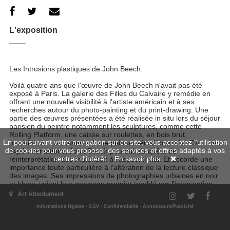
L'exposition
Les Intrusions plastiques de John Beech.
Voilà quatre ans que l'œuvre de John Beech n'avait pas été
exposé à Paris. La galerie des Filles du Calvaire y remédie en
offrant une nouvelle visibilité à l'artiste américain et à ses
recherches autour du photo-painting et du print-drawing. Une
partie des œuvres présentées a été réalisée in situ lors du séjour
parisien du peintre notamment les sculptures, comme cette
Rolling Platform, une caisse sur roulettes, en bois brut,
En poursuivant votre navigation sur ce site, vous acceptez l'utilisation
partiellement recouverte d'une peinture-émail bleu ciel. Dans ses
de cookies pour vous proposer des services et offres adaptés à vos
expérimentations, John Beech poursuit sa quête de
centres d'intérêt.
En savoir plus...
réinterprétation des matériaux à l'aspect trivial. Et accorde une
importance toute particulière à l'altération de la lecture classique
des images. Ses impressions de photographies urbaines en noir
et blanc, voient leur message premier troublé par l'intervention
colorée d’aplats de peinture, ou d'empreintes picturale d’objets
Art Absolument
industriels. L'artiste ramène brutalement l'image figurative à sa
Informations légales
-
CGV
-
Confidentialité
-
Annonceurs/Publicité
matérialité, à sa présence physique, le tout dans un élan
d’abstraction.