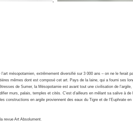
e l’art mésopotamien, extrêmement diversifié sur 3 000 ans – on ne le ferait p
atières mêmes dont est composé cet art. Pays de la laine, qui a fourni ses lo
tresses de Sumer, la Mésopotamie est avant tout une civilisation de l’argile, qu
difier murs, palais, temples et cités. C’est d’ailleurs en mêlant sa salive à 
er, les constructions en argile proviennent des eaux du Tigre et de l’Euphrat
la revue Art Absolument.