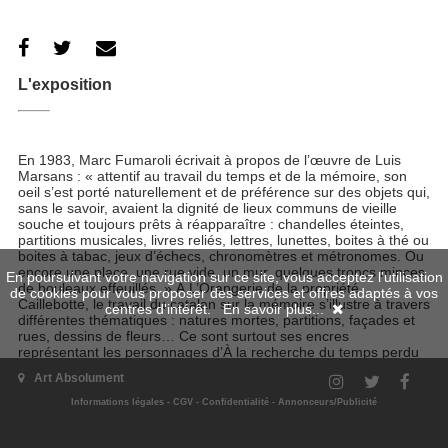
L'exposition
En 1983, Marc Fumaroli écrivait à propos de l’œuvre de Luis
Marsans : « attentif au travail du temps et de la mémoire, son
oeil s’est porté naturellement et de préférence sur des objets qui,
sans le savoir, avaient la dignité de lieux communs de vieille
souche et toujours prêts à réapparaître : chandelles éteintes,
partitions musicales, livres reliés, lettres, lunettes, boites à thé ou
boites à tabac, jeux d’échecs, chronomètres et métronomes. Ou
encore une place, une rue vide, un mur, quelques troncs minces
En poursuivant votre navigation sur ce site, vous acceptez l'utilisation
de bouleaux effeuillés. » À L’Orangerie de la propriété
de cookies pour vous proposer des services et offres adaptés à vos
Caillebotte, le travail du catalan sur la mémoire s’illustre à travers
centres d'intérêt.
En savoir plus...
différentes thématiques : natures mortes, partitions, façades et
rues, dessins de fleurs… Ce sont surtout ses encres
représentant les personnages d’À la recherche du temps perdu
de Proust, qui firent sa renommée internationale dès leur
Art Absolument
présentation à Paris en 1982, qui retiennent l’attention. Dans son
appropriation de l’œuvre proustienne qu’il admire, Luis Marsans
Informations légales
-
CGV
-
Confidentialité
-
Annonceurs/Publicité
livre des images de son enfance faisant étonnamment écho au
roman, puisque nourrissant une réflexion psychologique
semblable quant au rapport de l’individu au temps qui passe et