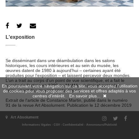
L'exposition
Se disséminant dans une déambulation dans les salons
historiques, les cours intérieures et au sein du musée, les
œuvres datent de 1980 à aujourd’hui – certaines ayant été
produites pour l’exposition – et laissent percevoir deux mondes.
L’un a trait au corps d’un point de vue scientifique, et a fait le
succès de l’artiste en 1990 au MoMA, où étaient exposées
En poursuivant votre navigation sur ce site, vous acceptez l'utilisation
uniquement des œuvres anatomiques.
de cookies pour vous proposer des services et offres adaptés à vos
centres d'intérêt.
En savoir plus...
Extrait de l'article de Constance Martin, publié dans le numéro
91 de la revue Art Absolument. Publication le 12 décembre 2019
Site de l'exposition
Art Absolument
Informations légales
-
CGV
-
Confidentialité
-
Annonceurs/Publicité
Quand