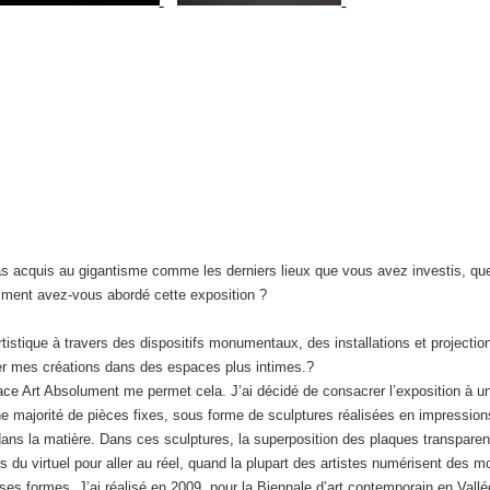
cquis au gigantisme comme les derniers lieux que vous avez investis, que 
ment avez-vous abordé cette exposition ?
ique à travers des dispositifs monumentaux, des installations et projection
rer mes créations dans des espaces plus intimes.?
Espace Art Absolument me permet cela. J’ai décidé de consacrer l’exposition à 
e majorité de pièces fixes, sous forme de sculptures réalisées en impression
dans la matière. Dans ces sculptures, la superposition des plaques transparent
 du virtuel pour aller au réel, quand la plupart des artistes numérisent des mor
s formes. J’ai réalisé en 2009, pour la Biennale d’art contemporain en Vallées 