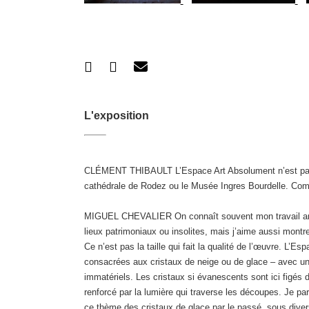
L'exposition
CLÉMENT THIBAULT L’Espace Art Absolument n’est pas a
cathédrale de Rodez ou le Musée Ingres Bourdelle. Com
MIGUEL CHEVALIER On connaît souvent mon travail artist
lieux patrimoniaux ou insolites, mais j’aime aussi mont
Ce n’est pas la taille qui fait la qualité de l’œuvre. L’
consacrées aux cristaux de neige ou de glace – avec un
immatériels. Les cristaux si évanescents sont ici figés 
renforcé par la lumière qui traverse les découpes. Je pars
ce thème des cristaux de glace par le passé, sous diverse